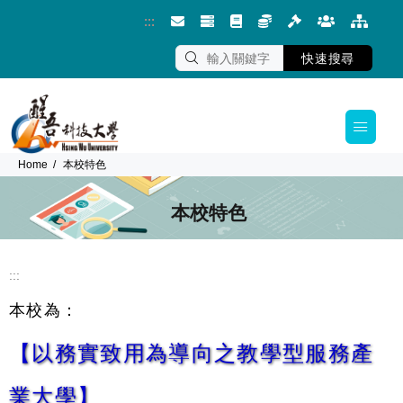
:::
跳到主要內容區塊
快速搜尋
Home
本校特色
本校特色
:::
本校為：
【以務實致用為導向之教學型服務產
業大學】