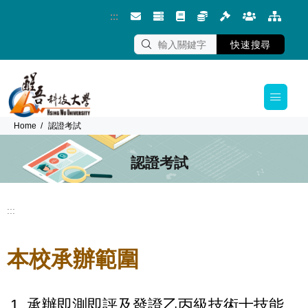
:::
跳到主要內容區塊
快速搜尋
Home
認證考試
認證考試
:::
本校承辦範圍
1. 承辦即測即評及發證乙丙級技術士技能