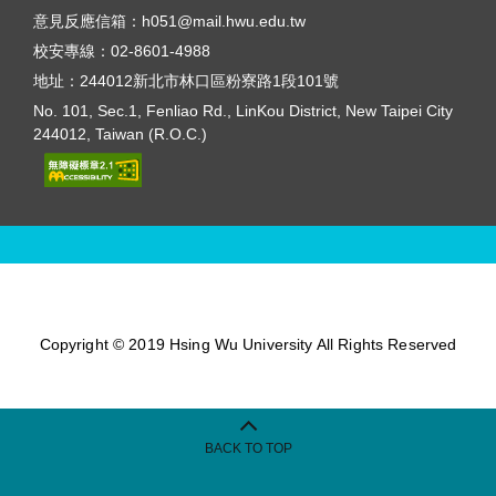
意見反應信箱：
h051@mail.hwu.edu.tw
校安專線：
02-8601-4988
地址：
244012新北市林口區粉寮路1段101號
No. 101, Sec.1, Fenliao Rd., LinKou District, New Taipei City
244012, Taiwan (R.O.C.)
Copyright © 2019 Hsing Wu University All Rights Reserved
BACK TO TOP