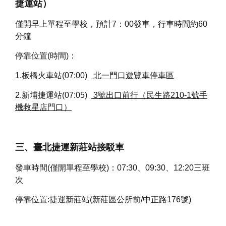
捷運站
）
僅開早上單程至學校，預計7：00發車，行車時間約60
分鐘
停靠位置(時間)：
1.板橋火車站(07:00)
北一門口遊覽車停車區
2.新埔捷運站(07:05)
3
號出口前行
（
民生路
210-1
號手
機救星店門口
）
三、臺北捷運新莊站接駁車
發車時間(僅開單程至學校)：07:30、09:30、12:20三班
次
停靠位置:捷運新莊站(新莊區公所前/中正路176號)